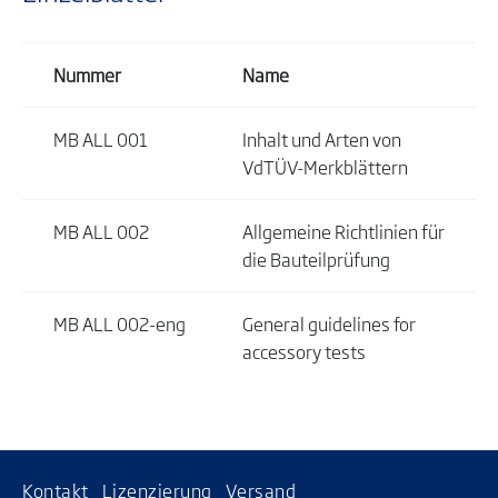
Nummer
Name
MB ALL 001
Inhalt und Arten von
VdTÜV-Merkblättern
MB ALL 002
Allgemeine Richtlinien für
die Bauteilprüfung
MB ALL 002-eng
General guidelines for
accessory tests
Kontakt
Lizenzierung
Versand