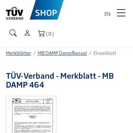
EN
Warenkorb
( 0 )
Merkblätter
MB DAMP Dampfkessel
Einzelblatt
TÜV-Verband
- Merkblatt - MB
DAMP 464