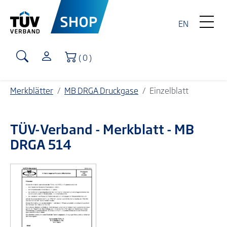
EN
Warenkorb
( 0 )
Merkblätter
MB DRGA Druckgase
Einzelblatt
TÜV-Verband
- Merkblatt - MB
DRGA 514