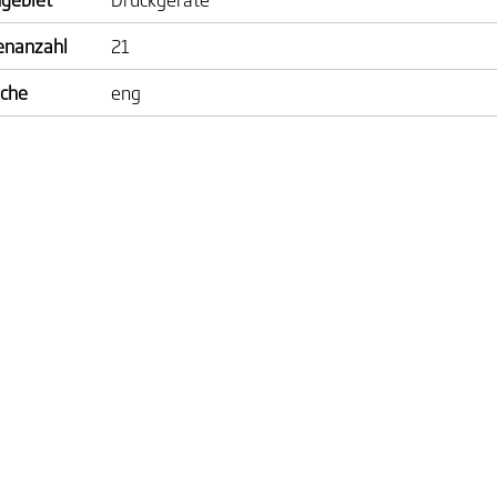
enanzahl
21
ache
eng