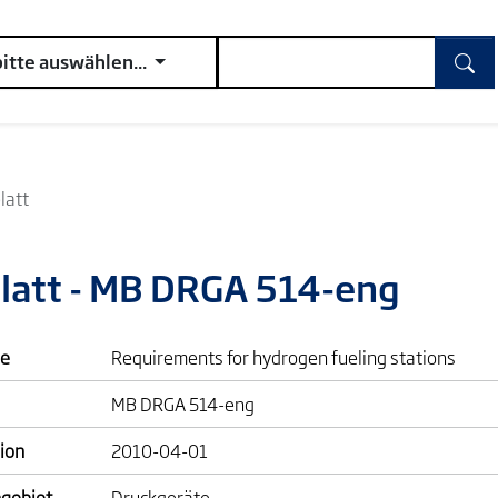
bitte auswählen...
latt
blatt - MB DRGA 514-eng
e
Requirements for hydrogen fueling stations
MB DRGA 514-eng
ion
2010-04-01
gebiet
Druckgeräte