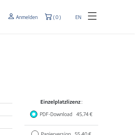
Warenkorb
Anmelden
( 0 )
EN
Einzelplatzlizenz
:
PDF-Download
45,74 €
Papierversion
55,40 €