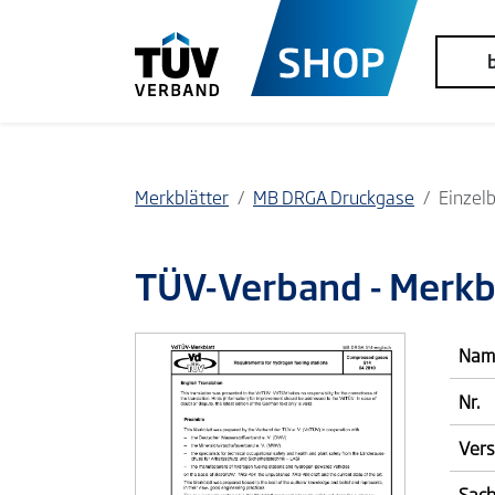
Merkblätter
MB DRGA Druckgase
Einzelb
TÜV-Verband
- Merk
Nam
Nr.
Vers
Sach