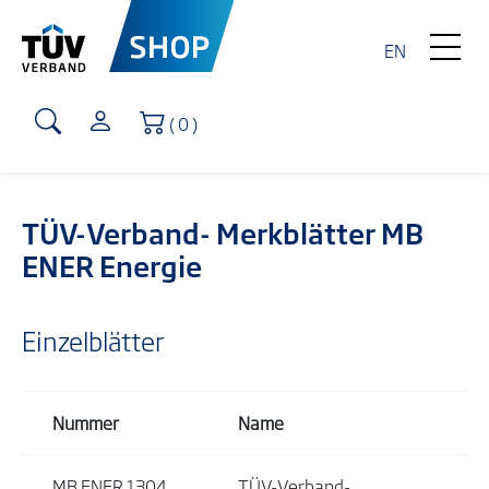
EN
Warenkorb
( 0 )
TÜV-Verband- Merkblätter MB
ENER Energie
Einzelblätter
Nummer
Name
MB ENER 1304
TÜV-Verband-