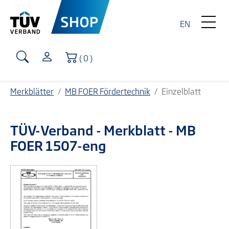
EN
Warenkorb
( 0 )
Merkblätter
MB FOER Fördertechnik
Einzelblatt
TÜV-Verband
- Merkblatt - MB
FOER 1507-eng