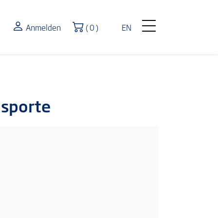
Warenkorb
Anmelden
( 0 )
EN
nsporte