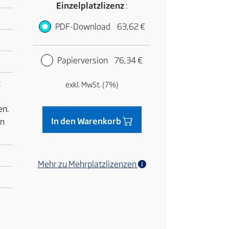
Einzelplatzlizenz
:
PDF-Download
63,62 €
Papierversion
76,34 €
:
exkl. MwSt. (7%)
e
en.
In den Warenkorb
on
Mehr zu Mehrplatzlizenzen