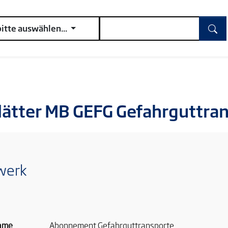
bitte auswählen...
ätter MB GEFG Gefahrguttra
werk
ame
Abonnement Gefahrguttransporte