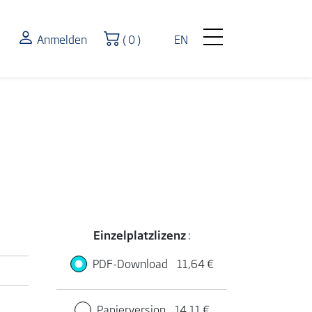
Warenkorb
Anmelden
( 0 )
EN
Einzelplatzlizenz
:
PDF-Download
11,64 €
Papierversion
14,11 €