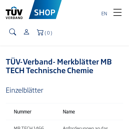
EN
Warenkorb
( 0 )
TÜV-Verband- Merkblätter MB
TECH Technische Chemie
Einzelblätter
Nummer
Name
MB TECH 1466
Anforderungen an das