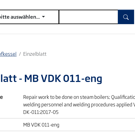
bitte auswählen...
fkessel
Einzelblatt
latt - MB VDK 011-eng
e
Repair work to be done on steam boilers; Qualificati
welding personnel and welding procedures applied 
DK-011:2017-05
MB VDK 011-eng