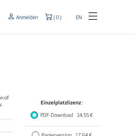
Warenkorb
Anmelden
( 0 )
EN
on of
Einzelplatzlizenz
:
V-
PDF-Download
14,55 €
Papierversion
17,64 €