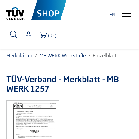
EN
Warenkorb
( 0 )
Merkblätter
MB WERK Werkstoffe
Einzelblatt
TÜV-Verband
- Merkblatt - MB
WERK 1257