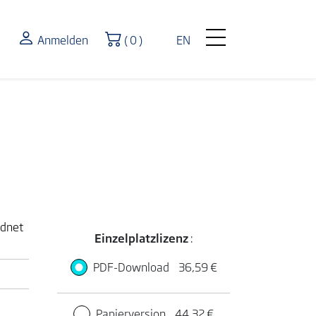
Warenkorb
Anmelden
( 0 )
EN
rdnet
Einzelplatzlizenz
:
PDF-Download
36,59 €
Papierversion
44,32 €