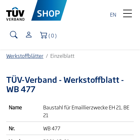
EN
Warenkorb
( 0 )
Werkstoffblätter
Einzelblatt
TÜV-Verband
- Werkstoffblatt -
WB 477
Name
Baustahl für Emaillierzwecke EH 21, BE
21
Nr.
WB 477