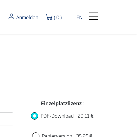
Warenkorb
Anmelden
( 0 )
EN
Einzelplatzlizenz
:
PDF-Download
29,11 €
Papierversion
35,25 €