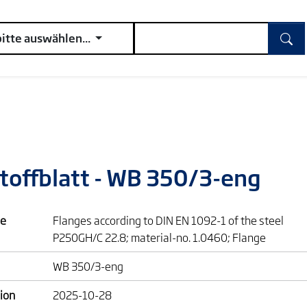
bitte auswählen...
toffblatt - WB 350/3-eng
e
Flanges according to DIN EN 1092-1 of the steel
P250GH/C 22.8; material-no. 1.0460; Flange
WB 350/3-eng
ion
2025-10-28