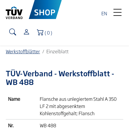
EN
Warenkorb
( 0 )
Werkstoffblätter
Einzelblatt
TÜV-Verband
- Werkstoffblatt -
WB 488
Name
Flansche aus unlegiertem Stahl A 350
LF 2 mit abgesenktem
Kohlenstoffgehalt; Flansch
Nr.
WB 488