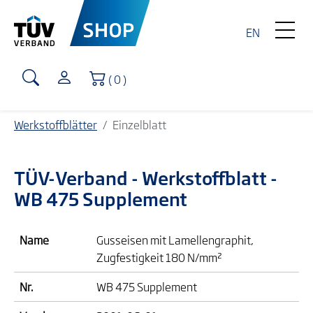
EN
Warenkorb
( 0 )
Werkstoffblätter
Einzelblatt
TÜV-Verband
- Werkstoffblatt -
WB 475 Supplement
Name
Gusseisen mit Lamellengraphit,
Zugfestigkeit 180 N/mm²
Nr.
WB 475 Supplement