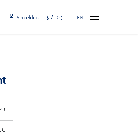
Warenkorb
Anmelden
( 0 )
EN
nt
4 €
1 €