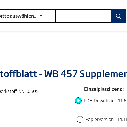
bitte auswählen...
toffblatt - WB 457 Suppleme
Einzelplatzlizenz
:
Werkstoff-Nr. 1.0305
PDF-Download
11,6
Papierversion
14,1
ik