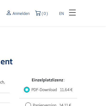
Warenkorb
Anmelden
( 0 )
EN
ment
Einzelplatzlizenz
:
ch,
PDF-Download
11,64 €
Papierversion
14,11 €