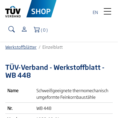
EN
Warenkorb
( 0 )
Werkstoffblätter
Einzelblatt
TÜV-Verband
- Werkstoffblatt -
WB 448
Name
Schweißgeeignete thermomechanisch
umgeformte Feinkornbaustähle
Nr.
WB 448