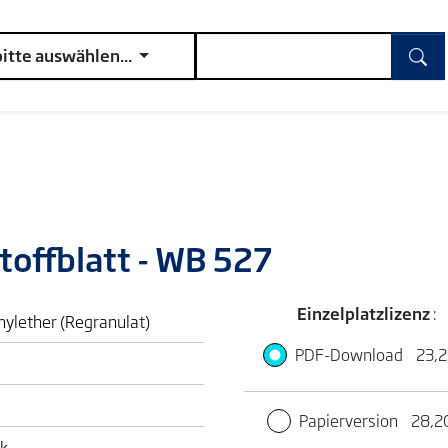
bitte auswählen...
toffblatt - WB 527
Einzelplatzlizenz
:
inylether (Regranulat)
PDF-Download
23,2
Papierversion
28,2
ik