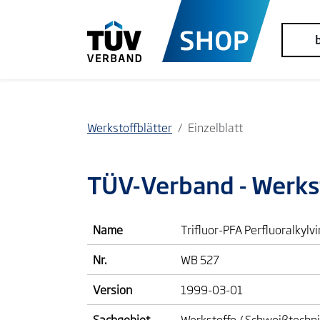
Werkstoffblätter
Einzelblatt
TÜV-Verband
- Werks
Name
Trifluor-PFA Perfluoralkylv
Nr.
WB 527
Version
1999-03-01
Sachgebiet
Werkstoffe / Schweißtechn