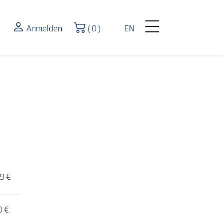
Warenkorb
Anmelden
( 0 )
EN
9 €
0 €