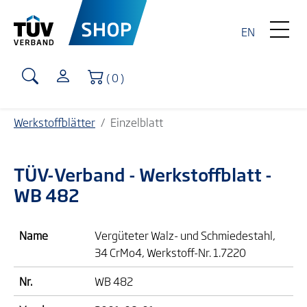
EN
Warenkorb
( 0 )
Werkstoffblätter
Einzelblatt
TÜV-Verband
- Werkstoffblatt -
WB 482
Name
Vergüteter Walz- und Schmiedestahl,
34 CrMo4, Werkstoff-Nr. 1.7220
Nr.
WB 482