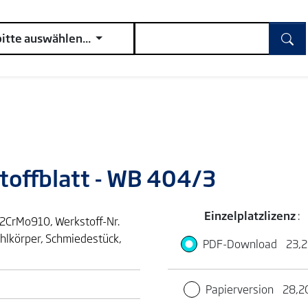
bitte auswählen...
toffblatt - WB 404/3
Einzelplatzlizenz
:
2CrMo910, Werkstoff-Nr.
ohlkörper, Schmiedestück,
PDF-Download
23,2
Papierversion
28,2