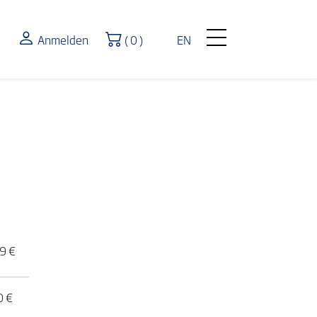
Warenkorb
Anmelden
( 0 )
EN
9 €
0 €