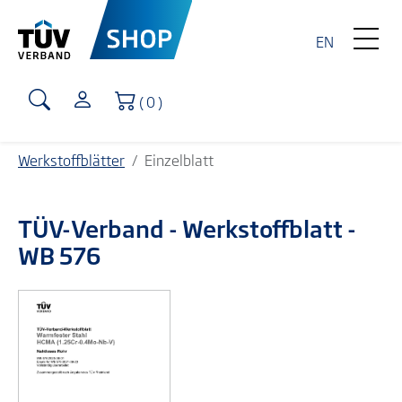
EN
Warenkorb
( 0 )
Werkstoffblätter
Einzelblatt
TÜV-Verband
- Werkstoffblatt -
WB 576