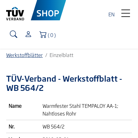
EN
Warenkorb
( 0 )
Werkstoffblätter
Einzelblatt
TÜV-Verband
- Werkstoffblatt -
WB 564/2
Name
Warmfester Stahl TEMPALOY AA-1;
Nahtloses Rohr
Nr.
WB 564/2