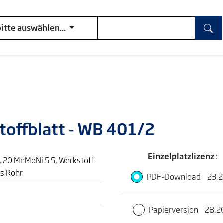
bitte auswählen...
toffblatt - WB 401/2
Einzelplatzlizenz
:
 20 MnMoNi 5 5, Werkstoff-
es Rohr
PDF-Download
23,2
Papierversion
28,2