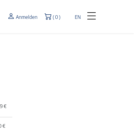
Warenkorb
Anmelden
( 0 )
EN
9 €
0 €