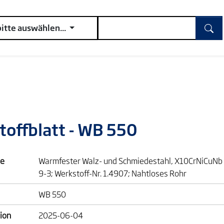
bitte auswählen...
toffblatt - WB 550
e
Warmfester Walz- und Schmiedestahl, X10CrNiCuNb
9-3; Werkstoff-Nr. 1.4907; Nahtloses Rohr
WB 550
ion
2025-06-04