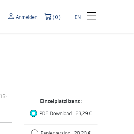
Warenkorb
Anmelden
( 0 )
EN
 18-
Einzelplatzlizenz
:
PDF-Download
23,29 €
Papierversion
28,20 €