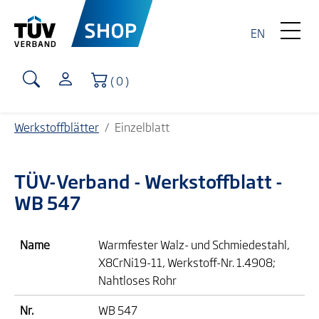
EN
Warenkorb
( 0 )
Werkstoffblätter
Einzelblatt
TÜV-Verband
- Werkstoffblatt -
WB 547
Name
Warmfester Walz- und Schmiedestahl,
X8CrNi19-11, Werkstoff-Nr. 1.4908;
Nahtloses Rohr
Nr.
WB 547