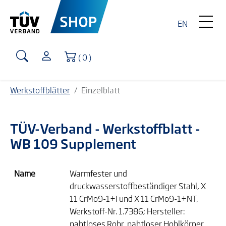
EN
Warenkorb
( 0 )
Werkstoffblätter
Einzelblatt
TÜV-Verband
- Werkstoffblatt -
WB 109 Supplement
Name
Warmfester und
druckwasserstoffbeständiger Stahl, X
11 CrMo9-1+I und X 11 CrMo9-1+NT,
Werkstoff-Nr. 1.7386; Hersteller:
nahtloses Rohr, nahtloser Hohlkörper