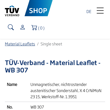
DE
Shopping Cart
( 0 )
Material Leaflets
Single sheet
TÜV-Verband
- Material Leaflet -
WB 307
Name
Unmagnetischer, nichtrostender
austenitischer Sonderstahl, X 4 CrNiMoN
23 15, Werkstoff-Nr. 1.3951
No.
WB 307