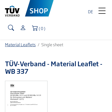
DE
Shopping Cart
( 0 )
Material Leaflets
Single sheet
TÜV-Verband
- Material Leaflet -
WB 337