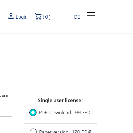
Shopping Cart
Login
( 0 )
DE
s von
Single user license
:
PDF-Download
99,78 €
Paper version
120,89 €