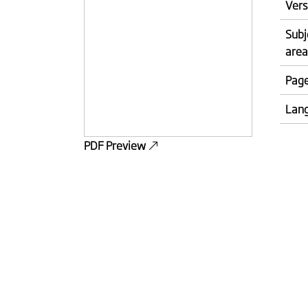
Vers
Subj
area
Pag
Lan
PDF Preview