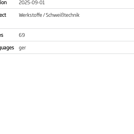
ion
2025-09-01
ect
Werkstoffe / Schweißtechnik
es
69
guages
ger