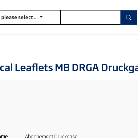
please select ...
cal Leaflets MB DRGA Druckg
ame
Abonnement Druckgase