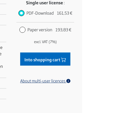
Single user license
:
PDF-Download
161,53 €
Paper version
193,83 €
excl. VAT (7%)
ie
e
Into shopping cart
en
About multi-user licences