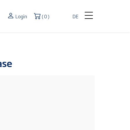
Shopping Cart
Login
( 0 )
DE
ase