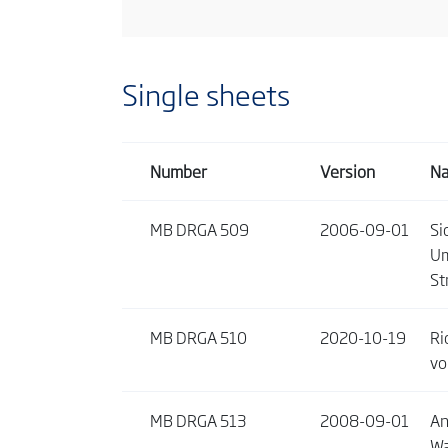
Single sheets
Number
Version
N
MB DRGA 509
2006-09-01
Si
Um
St
MB DRGA 510
2020-10-19
Ri
vo
MB DRGA 513
2008-09-01
An
Wa