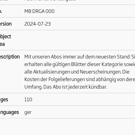
.
MB DRGA 000
rsion
2024-07-23
bject
ea
scription
Mit unseren Abos immer auf dem neuesten Stand: S
erhalten alle gültigen Blätter dieser Kategorie sowi
alle Aktualisierungen und Neuerscheinungen. Die
Kosten der Folgelieferungen sind abhängig von der
Umfang. Das Abo ist jederzeit kündbar.
ages
110
anguages
ger