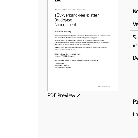
No
Ve
Su
ar
De
PDF Preview
P
L