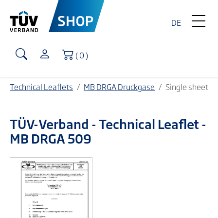
DE
Shopping Cart
( 0 )
Technical Leaflets
MB DRGA Druckgase
Single sheet
TÜV-Verband
- Technical Leaflet -
MB DRGA 509