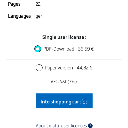
Pages
22
Languages
ger
Single user license
:
PDF-Download
36,59 €
Paper version
44,32 €
excl. VAT (7%)
Into shopping cart
About multi-user licences