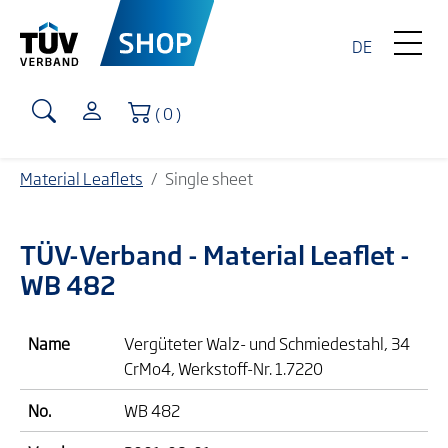
DE
Shopping Cart
( 0 )
Material Leaflets
Single sheet
TÜV-Verband
- Material Leaflet -
WB 482
Name
Vergüteter Walz- und Schmiedestahl, 34
CrMo4, Werkstoff-Nr. 1.7220
No.
WB 482